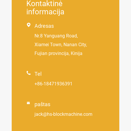
Kontaktinė
informacija

Adresas
Nr.8 Yanguang Road,
Xiamei Town, Nanan City,
Fujian provincija, Kinija

Tel
+86-18471936391

paštas
jack@hs-blockmachine.com