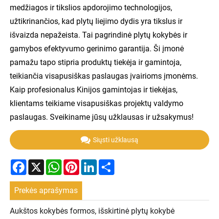
medžiagos ir tikslios apdorojimo technologijos,
užtikrinančios, kad plytų liejimo dydis yra tikslus ir
išvaizda nepažeista. Tai pagrindinė plytų kokybės ir
gamybos efektyvumo gerinimo garantija. Ši įmonė
pamažu tapo stipria produktų tiekėja ir gamintoja,
teikiančia visapusiškas paslaugas įvairioms įmonėms.
Kaip profesionalus Kinijos gamintojas ir tiekėjas,
klientams teikiame visapusiškas projektų valdymo
paslaugas. Sveikiname jūsų užklausas ir užsakymus!
Siųsti užklausą
Facebook
X
WhatsApp
Pinterest
LinkedIn
Share
Prekės aprašymas
Aukštos kokybės formos, išskirtinė plytų kokybė