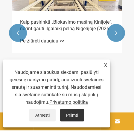
Kaip pasirinkti „Blokavimo mašiną Kinijoje“,
norint gauti ilgalaikį pelną Nigerijoje (2026


m. vadovas)
Peržiūrėti daugiau >>
X
Naudojame slapukus siekdami pasiūlyti
geresnę naršymo patirtį, analizuoti svetainės
srautą ir suasmeninti turinį. Naudodamiesi
šia svetaine sutinkate su mūsų slapukų
naudojimu.
Privatumo politika
Atmesti
Priimti




Apie mus