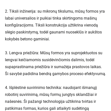
2. Tiksli inžinerija: su mikronų tikslumu, mūsų formos yra
labai universalios ir puikiai tinka skirtingoms mašinų
konfigūracijoms. Tiksli konstrukcija užtikrina vienodą
slėgio paskirstymą, todėl gaunami nuoseklūs ir aukštos
kokybės betono gaminiai.
3. Lengva priežiūra: Mūsų formos yra suprojektuotos su
lengvai keičiamomis susidėvinčiomis dalimis, todėl
supaprastinama priežiūra ir sumažėja prastovos laikas.
Ši savybė padidina bendrą gamybos proceso efektyvumą.
4. Išplėstinė suvirinimo technika: naudojant išmanųjį
robotinį suvirinimą, mūsų formų jungtys sklandžiai ir
našesnės. Ši pažangi technologija užtikrina tvirtas ir
patikimas formas, kurios gali atlaikyti sudėtingą