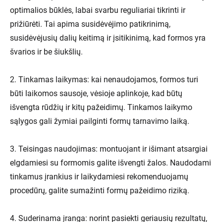
optimalios būklės, labai svarbu reguliariai tikrinti ir
prižiūrėti. Tai apima susidėvėjimo patikrinimą,
susidėvėjusių dalių keitimą ir įsitikinimą, kad formos yra
švarios ir be šiukšlių.
2. Tinkamas laikymas: kai nenaudojamos, formos turi
būti laikomos sausoje, vėsioje aplinkoje, kad būtų
išvengta rūdžių ir kitų pažeidimų. Tinkamos laikymo
sąlygos gali žymiai pailginti formų tarnavimo laiką.
3. Teisingas naudojimas: montuojant ir išimant atsargiai
elgdamiesi su formomis galite išvengti žalos. Naudodami
tinkamus įrankius ir laikydamiesi rekomenduojamų
procedūrų, galite sumažinti formų pažeidimo riziką.
4. Suderinama įranga: norint pasiekti geriausių rezultatų,