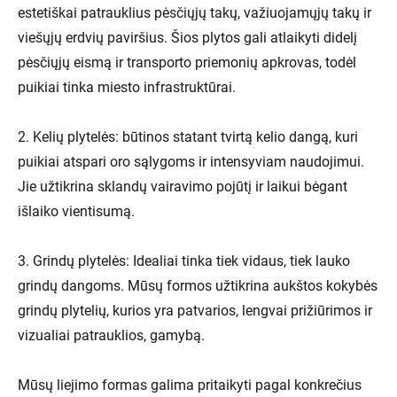
estetiškai patrauklius pėsčiųjų takų, važiuojamųjų takų ir
viešųjų erdvių paviršius. Šios plytos gali atlaikyti didelį
pėsčiųjų eismą ir transporto priemonių apkrovas, todėl
puikiai tinka miesto infrastruktūrai.
2. Kelių plytelės: būtinos statant tvirtą kelio dangą, kuri
puikiai atspari oro sąlygoms ir intensyviam naudojimui.
Jie užtikrina sklandų vairavimo pojūtį ir laikui bėgant
išlaiko vientisumą.
3. Grindų plytelės: Idealiai tinka tiek vidaus, tiek lauko
grindų dangoms. Mūsų formos užtikrina aukštos kokybės
grindų plytelių, kurios yra patvarios, lengvai prižiūrimos ir
vizualiai patrauklios, gamybą.
Mūsų liejimo formas galima pritaikyti pagal konkrečius