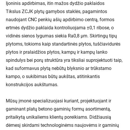
Ijoninis apdirbimas, itin mažos dydžio paklaidos
Tikslus ZCJK plytų gamybos staklės, pagamintos
naudojant CNC penkių ašių apdirbimo centrą, formos
ertmės dydžio paklaida kontroliuojama ±0,1 ribose, o
vidinės sienos lygumas siekia Ra0,8 μm. Skirtingų tipų
plytoms, tokioms kaip standartinės plytos, tuščiavidurės
plytos ir pralaidžios plytos, kampų ir kampų lanko
spindulys bei porų struktūra yra tiksliai suprojektuoti taip,
kad suformavus plytą nebūtų blyksnio ar trūkstamo
kampo, o sukibimas būtų aukštas, atitinkantis
konstrukcijos aukštumas.
Mūsų įmonė specializuojasi kuriant, projektuojant ir
gaminant platų betono gaminių formų asortimentą,
pritaikytą unikaliems klientų poreikiams. Didžiausią
dėmesį skirdami technologinėms naujovėms ir gaminių