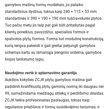
gamybos mašinų formų modeliais, jis palaiko
standartinius dydžius, tokius kaip 240 × 115 × 53 mm
standartinės ir 390 × 190 × 190 mm tuščiavidurės plytos.
Tuo pačiu metu jis taip pat gali būti pritaikytas pagal
klientų poreikius, pavyzdžiui, specialios formos ir
spalvotos plytų formos. Forma turi modulinę konstrukciją,
kurią lengva pakeisti ir gali greitai perjungti gamybos
schemas kartu su išmaniąja įrenginio sistema, gamybos
linijos lankstumo lygiu.
Naudojimo vertė ir aptarnavimo garantija
Aukštos kokybės ZCJK plytų gamybos mašina gali
padidinti kvalifikuotą plytų gaminių normą iki daugiau nei
99, sumažindama medžiagų atliekų ir perdirbimo išlaidas.
ZCJK teikia profesionalias paslaugas, tokias kaip
reguliarios priežiūros ir formų susidėvėjimo taisymas, ir