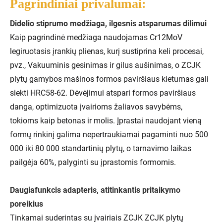
Pagrindiniai privalumai:
Didelio stiprumo medžiaga, ilgesnis atsparumas dilimui
Kaip pagrindinė medžiaga naudojamas Cr12MoV
legiruotasis įrankių plienas, kurį sustiprina keli procesai,
pvz., Vakuuminis gesinimas ir gilus aušinimas, o ZCJK
plytų gamybos mašinos formos paviršiaus kietumas gali
siekti HRC58-62. Dėvėjimui atspari formos paviršiaus
danga, optimizuota įvairioms žaliavos savybėms,
tokioms kaip betonas ir molis. Įprastai naudojant vieną
formų rinkinį galima nepertraukiamai pagaminti nuo 500
000 iki 80 000 standartinių plytų, o tarnavimo laikas
pailgėja 60%, palyginti su įprastomis formomis.
Daugiafunkcis adapteris, atitinkantis pritaikymo
poreikius
Tinkamai suderintas su įvairiais ZCJK ZCJK plytų