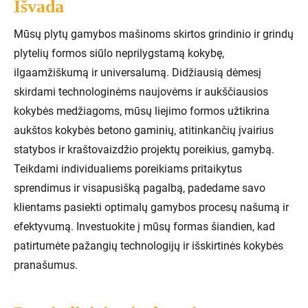
Išvada
Mūsų plytų gamybos mašinoms skirtos grindinio ir grindų
plytelių formos siūlo neprilygstamą kokybę,
ilgaamžiškumą ir universalumą. Didžiausią dėmesį
skirdami technologinėms naujovėms ir aukščiausios
kokybės medžiagoms, mūsų liejimo formos užtikrina
aukštos kokybės betono gaminių, atitinkančių įvairius
statybos ir kraštovaizdžio projektų poreikius, gamybą.
Teikdami individualiems poreikiams pritaikytus
sprendimus ir visapusišką pagalbą, padedame savo
klientams pasiekti optimalų gamybos procesų našumą ir
efektyvumą. Investuokite į mūsų formas šiandien, kad
patirtumėte pažangių technologijų ir išskirtinės kokybės
pranašumus.