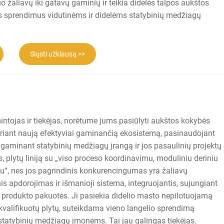
 žaliavų iki gatavų gaminių ir teikia didelės talpos aukštos
 sprendimus vidutinėms ir didelėms statybinių medžiagų
Siųsti užklausą >>
ntojas ir tiekėjas, norėtume jums pasiūlyti aukštos kokybės
uriant naują efektyviai gaminančią ekosistemą, pasinaudojant
gaminant statybinių medžiagų įrangą ir jos pasaulinių projektų
 plytų liniją su „viso proceso koordinavimu, moduliniu deriniu
u“, nes jos pagrindinis konkurencingumas yra žaliavų
s apdorojimas ir išmanioji sistema, integruojantis, sujungiant
o produkto pakuotės. Ji pasiekia didelio masto nepilotuojamą
kvalifikuotų plytų, suteikdama vieno langelio sprendimą
statybinių medžiagų įmonėms. Tai jau galingas tiekėjas.