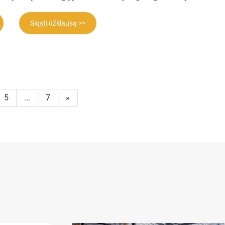
Siųsti užklausą >>
5
...
7
»