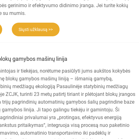
ės gerinimo ir efektyvumo didinimo įranga. Jei turite kokių
te su mumis.
Siųsti užklausą >>
blokų gamybos mašinų linija
ntojas ir tiekėjas, norėtume pasiūlyti jums aukštos kokybės
nę blokų gamybos mašinų liniją – išmanią gamybą,
ybinių medžiagų ekologiją Pasaulinėje statybinių medžiagų
e ZCJK, turinti 23 metų patirtį tiriant ir plėtojant blokų įrangos
trijų pagrindinių automatinių gamybos šalių pagrindine baze
ų gamybos linija. Ji tapo galingu tiekėju ir gamintoju. Ši
agrindiniai privalumai yra „protingas, efektyvus energiją
 lankstus pritaikymas“, integruoja visą procesą nuo paketinio
mavimo, automatinio transportavimo iki padėklų ir