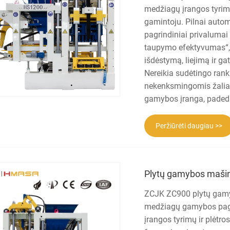
medžiagų įrangos tyrimų
gamintoju. Pilnai auto
pagrindiniai privalumai
taupymo efektyvumas“, 
išdėstymą, liejimą ir ga
Nereikia sudėtingo rank
nekenksmingomis žaliavo
gamybos įranga, padeda
Peržiūrėti daugiau >>
Plytų gamybos maši
ZCJK ZC900 plytų gamy
medžiagų gamybos pagr
įrangos tyrimų ir plėtro