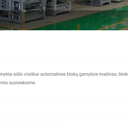
amykla siūlo visiškai automatines blokų gamybos mašinas, blokų
umis susisieksime.