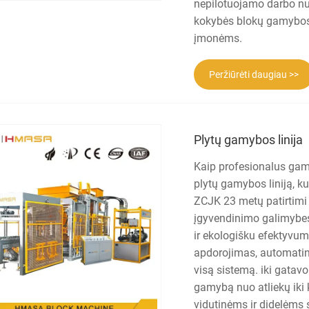
nepilotuojamo darbo nuo
kokybės blokų gamybos
įmonėms.
Peržiūrėti daugiau >>
Plytų gamybos linija
Kaip profesionalus gami
plytų gamybos liniją, k
ZCJK 23 metų patirtimi 
įgyvendinimo galimybes,
ir ekologišku efektyvum
apdorojimas, automatini
visą sistemą. iki gatav
gamybą nuo atliekų iki 
vidutinėms ir didelėms 