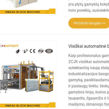
yra plytų gamyklų kokyb
nors poreikių, susisieki
Peržiūrėti daugiau >>
Visiškai automatinė 
Kaip profesionalus gami
ZCJK visiškai automati
suteikiančią naują stat
industrializacijos bangoj
gamybą, pasikliaudama 
ir paslaugų tinklu. blok
gamybos linija, kurios p
taupantis, ilgaamžis ir
maišymo, išmaniojo for