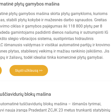
omatinė plytų gamybos mašina
tinė plytų gamybos mašina skirta plytų gamykloms, kurioms
as, stabili plytų kokybė ir mažesnės darbo sąnaudos. Greitas
imo ciklas ir gamybos pajėgumas iki 118 800 plytų per 8
adeda gamintojams padidinti dienos našumą ir sutrumpinti IG
što slėgio vibracijos sistema, sustiprintas hidraulinis
 išmanusis valdymas ir visiškai automatinė partijų ir krovimo
esnes plytas, stabilesnį veikimą ir mažiau rankinio įsikišimo. Jis
pų ir žaliavų, todėl idealiai tinka komercinei plytų gamybai.
Siųsti užklausą >>
tuščiavidurių blokų mašina
utomatinė tuščiavidurių blokų mašina – išmanūs tyrimai,
ktyvi nauja įranga Pradedant ZCJK 23 metus trunkantį statybinių