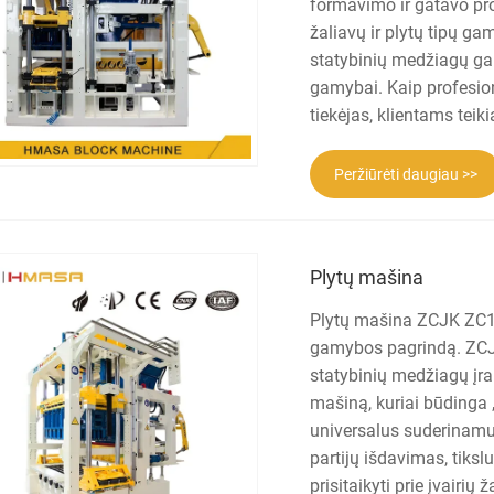
formavimo ir gatavo prod
žaliavų ir plytų tipų ga
statybinių medžiagų gam
gamybai. Kaip profesio
tiekėjas, klientams tei
Peržiūrėti daugiau >>
Plytų mašina
Plytų mašina ZCJK ZC150
gamybos pagrindą. ZCJK
statybinių medžiagų įra
mašiną, kuriai būdinga 
universalus suderinamu
partijų išdavimas, tiks
prisitaikyti prie įvairių