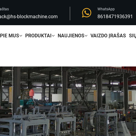
aštas
WhatsApp
ack@hs-blockmachine.com
8618471936391
PIE MUS
PRODUKTAI
NAUJIENOS
VAIZDO ĮRAŠAS
SI