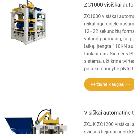
ZC1000 visiškai aut
ZC1000 visiškai automa
reikalinga didelė našum
12–22 sekundžių formav
valandų pamainą, tai p
laiką. Įrengta 110KN auk
tankinimas, Siemens PLC
sistema, užtikrina tvirt
palaiko daugybę plytų ti
Peržiūrėti daugiau >>
Visiškai automatinė 
ZCJK ZC1200 visiškai a
šviesos liejimas ir efe