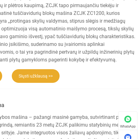
 ir plėtros kaupimą, ZCJK tapo pirmaujančiu tiekėju ir
matinė tuščiavidurių blokų mašina ZCJK ZC1200, kurios
 yra „protingas skylių valdymas, stiprus slėgis ir medžiagų
optimizuoja visą automatinio maišymo procesą, tikslų skylių
tavo gaminio išvestį, ypač tuščiavidurių blokų charakteristikas.
inio įsikišimo, suderinamo su įvairiomis aplinkai
mis, o tai yra pagrindinė pertvarų ir užpildų inžinerinių plytų
nti plytų gamykloms pagerinti kokybę ir efektyvumą.
Siųsti užklausą >>
na
bos mašina – pažangi masinė gamyba, sutvirtinant plytų
indą, remiantis 23 metų ZCJK palikimu statybinių medžiagų
WhatsApp
s srityje. Jame integruotos visos žaliavų apdorojimo, tikslaus