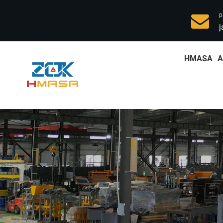
p
j
HMASA
A