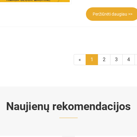
Peržiūrėti daugiau >>
«
1
2
3
4
Naujienų rekomendacijos