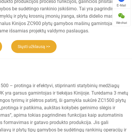
ukto produkcijos proceso funkcijos, galinčios prisitaikyti prie
E-Mail
mybos be sudėtingo rankinio įsikišimo. Tai yra pagrindinė
yklų ir plytų krosnių įmonių įranga, skirta didelio masto
nalus Kinijos ZC900 plytų gamybos mašinų gamintojas ir
Wechat
kiame išsamias projektų valdymo paslaugas.
Siųsti užklausą >>
0 – protinga ir efektyvi, stiprinanti statybinių medžiagų
 yra garsus gamintojas ir tiekėjas Kinijoje. Turėdama 3 metų
ngos tyrimų ir plėtros patirtį, ši gamykla sukūrė ZC1500 plytų
„protinga ir patikima, aukštas kokybės gerinimo slėgis ir
mas“, apima tokias pagrindines funkcijas kaip automatinis
lus formavimas ir gatavo produkto produkcija. Jis gali
 žaliavų ir plytų tipų gamybos be sudėtingų rankinių operacijų ir